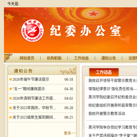
今天是:
|
|
|
|
网站首页
机构职能
工作动态
通知公告
法规
工作动态
2026年端午节廉洁提示
06-18
·
我校召开领导干部警示教育大
“五一”期间廉政提示
04-30
·
增强纪律意识 强化责任担当
·
黑河学院纪委召开纪检委员业
2026年清明节廉洁工作提...
04-02
·
校纪委组织开展旁听庭审警示
关于2025年国庆、中秋节...
09-28
·
我校开展警示教育活动
关于2025级新生报到期间...
08-25
·
黑河学院举办党纪学习教育专
更多>>
·
关于严禁违规操办“学子宴”“谢